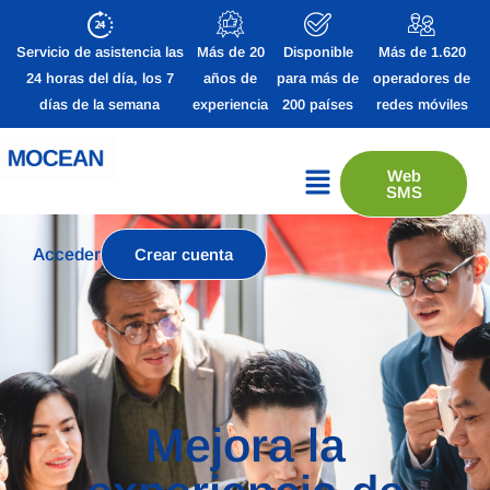
Servicio de asistencia las
Más de 20
Disponible
Más de 1.620
24 horas del día, los 7
años de
para más de
operadores de
días de la semana
experiencia
200 países
redes móviles
Web
SMS
Acceder
Crear cuenta
Mejora la