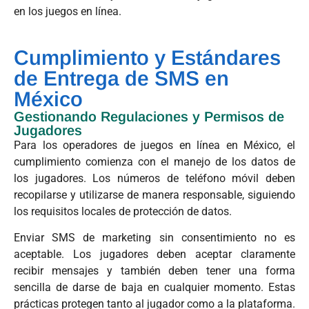
en los juegos en línea.
Cumplimiento y Estándares
de Entrega de SMS en
México
Gestionando Regulaciones y Permisos de
Jugadores
Para los operadores de juegos en línea en México, el
cumplimiento comienza con el manejo de los datos de
los jugadores. Los números de teléfono móvil deben
recopilarse y utilizarse de manera responsable, siguiendo
los requisitos locales de protección de datos.
Enviar SMS de marketing sin consentimiento no es
aceptable. Los jugadores deben aceptar claramente
recibir mensajes y también deben tener una forma
sencilla de darse de baja en cualquier momento. Estas
prácticas protegen tanto al jugador como a la plataforma.