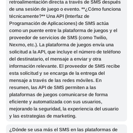
retroalimentación directa a través de SMS después
de una sesión de juego o evento. **¿Cómo funciona
técnicamente?** Una API (Interfaz de
Programación de Aplicaciones) de SMS actúa
como un puente entre la plataforma de juegos y el
proveedor de servicios de SMS (como Twilio,
Nexmo, etc.). La plataforma de juegos envía una
solicitud a la API, que incluye el número de teléfono
del destinatario, el mensaje a enviar y otra
información relevante. El proveedor de SMS recibe
esta solicitud y se encarga de la entrega del
mensaje a través de las redes móviles. En
resumen, las API de SMS permiten a las
plataformas de juegos comunicarse de forma
eficiente y automatizada con sus usuarios,
mejorando la seguridad, la experiencia del usuario
y las estrategias de marketing.
¿Dónde se usa más el SMS en las plataformas de