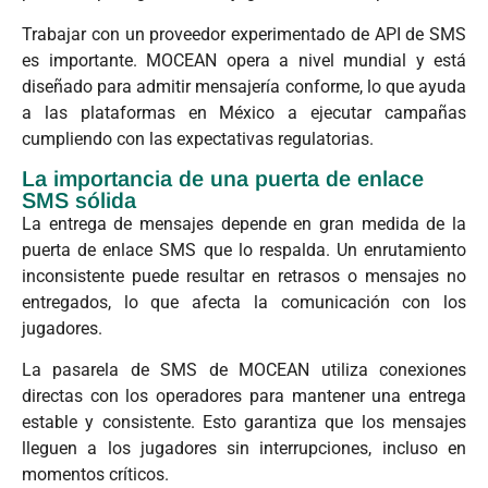
Trabajar con un proveedor experimentado de API de SMS
es importante. MOCEAN opera a nivel mundial y está
diseñado para admitir mensajería conforme, lo que ayuda
a las plataformas en México a ejecutar campañas
cumpliendo con las expectativas regulatorias.
La importancia de una puerta de enlace
SMS sólida
La entrega de mensajes depende en gran medida de la
puerta de enlace SMS que lo respalda. Un enrutamiento
inconsistente puede resultar en retrasos o mensajes no
entregados, lo que afecta la comunicación con los
jugadores.
La pasarela de SMS de MOCEAN utiliza conexiones
directas con los operadores para mantener una entrega
estable y consistente. Esto garantiza que los mensajes
lleguen a los jugadores sin interrupciones, incluso en
momentos críticos.