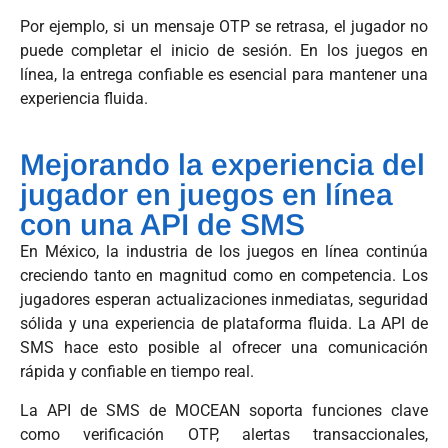
Por ejemplo, si un mensaje OTP se retrasa, el jugador no
puede completar el inicio de sesión. En los juegos en
línea, la entrega confiable es esencial para mantener una
experiencia fluida.
Mejorando la experiencia del
jugador en juegos en línea
con una API de SMS
En México, la industria de los juegos en línea continúa
creciendo tanto en magnitud como en competencia. Los
jugadores esperan actualizaciones inmediatas, seguridad
sólida y una experiencia de plataforma fluida. La API de
SMS hace esto posible al ofrecer una comunicación
rápida y confiable en tiempo real.
La API de SMS de MOCEAN soporta funciones clave
como verificación OTP, alertas transaccionales,