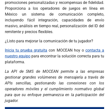
promociones personalizadas y recompensas de fidelidad.
Proporciona a los operadores de juegos en línea en
México un sistema de comunicación completo,
incluyendo fácil integración, capacidades de envío
masivo, análisis en tiempo real, personalización del ID del
remitente y precios flexibles.
¿Listo para mejorar la comunicación de tu jugador?
Inicia tu prueba gratuita
con MOCEAN hoy o
contacta a
nuestro equipo
para encontrar la solución correcta para tu
plataforma.
La API de SMS de MOCEAN permite a las empresas
gestionar grandes volúmenes de mensajería a través de
APIs sencillas, gestionando las conexiones con los
operadores móviles y el cumplimiento normativo global
para que su enfoque permanezca en la participación del
jugador.