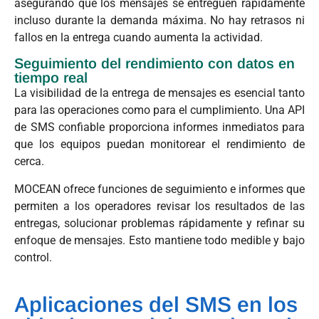
asegurando que los mensajes se entreguen rápidamente
incluso durante la demanda máxima. No hay retrasos ni
fallos en la entrega cuando aumenta la actividad.
Seguimiento del rendimiento con datos en
tiempo real
La visibilidad de la entrega de mensajes es esencial tanto
para las operaciones como para el cumplimiento. Una API
de SMS confiable proporciona informes inmediatos para
que los equipos puedan monitorear el rendimiento de
cerca.
MOCEAN ofrece funciones de seguimiento e informes que
permiten a los operadores revisar los resultados de las
entregas, solucionar problemas rápidamente y refinar su
enfoque de mensajes. Esto mantiene todo medible y bajo
control.
Aplicaciones del SMS en los