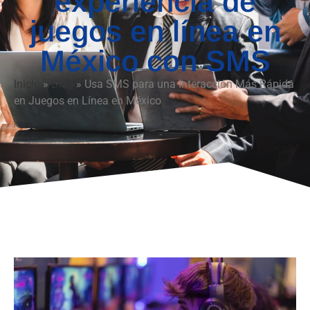
experiencia de
juegos en línea en
México con SMS
Inicio
»
Blog
»
Usa SMS para una Interacción Más Rápida
en Juegos en Línea en México