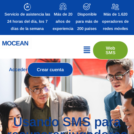
Servicio de asistencia las
Más de 20
Disponible
Más de 1.620
24 horas del día, los 7
años de
para más de
operadores de
días de la semana
experiencia
200 países
redes móviles
Web
SMS
Acceder
Crear cuenta
Usando SMS para