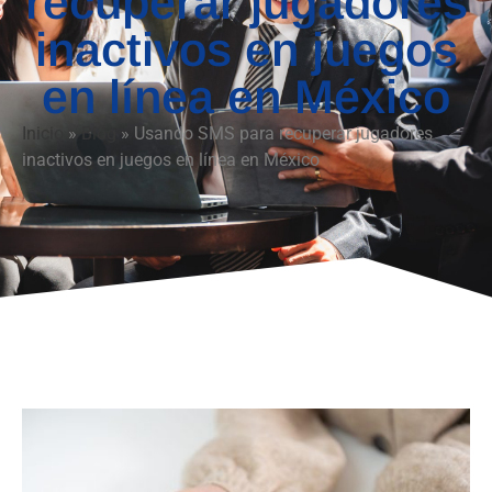
recuperar jugadores
inactivos en juegos
en línea en México
Inicio
»
Blog
»
Usando SMS para recuperar jugadores
inactivos en juegos en línea en México