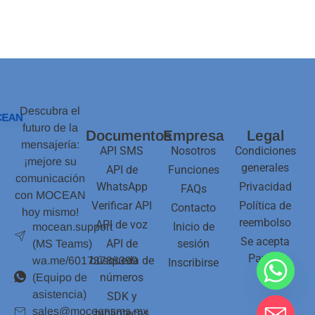
Descubra el
futuro de la
Documentos
Empresa
Legal
mensajería:
API SMS
Nosotros
Condiciones
¡mejore su
generales
API de
Funciones
comunicación
WhatsApp
Privacidad
FAQs
con MOCEAN
Verificar API
Política de
Contacto
hoy mismo!
reembolso
API de voz
Inicio de
mocean.support
Se acepta
API de
sesión
(MS Teams)
Paypal
búsqueda de
wa.me/60173788399
Inscribirse
números
(Equipo de
asistencia)
SDK y
sales@moceansms.mx
bibliotecas