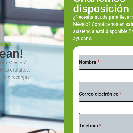
disposición
¿Necesita ayuda para lleva
México? Contáctenos en
sa
asistencia está disponible 24
ayudarle.
isos
ean!
Nombre
*
l en México?
itos gratuitos.
- sólo recargue
Correo electrónico
*
Teléfono
*