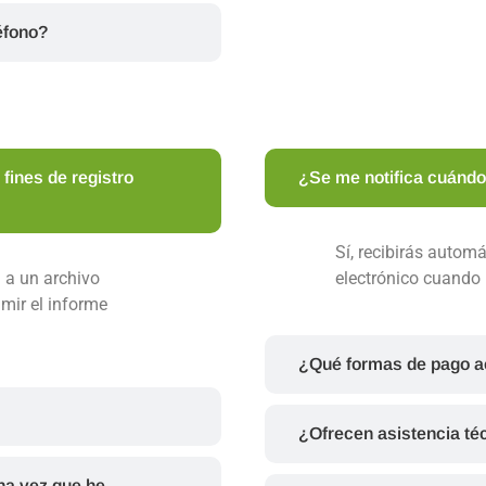
éfono?
fines de registro
¿Se me notifica cuándo
Sí, recibirás autom
n a un archivo
electrónico cuando
mir el informe
¿Qué formas de pago a
¿Ofrecen asistencia té
na vez que he