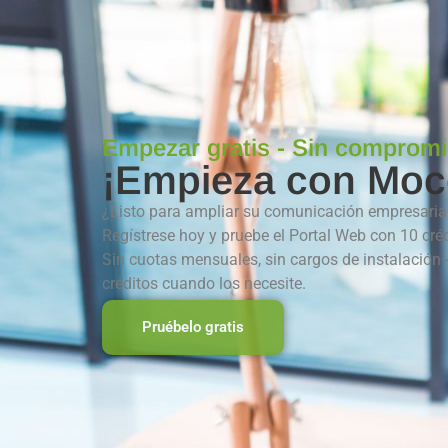
Empezar gratis - Sin comprom
¡Empieza con Moc
¿Listo para ampliar su comunicación empresaria
Regístrese hoy y pruebe el Portal Web con 10 créd
Sin cuotas mensuales, sin cargos de instalación 
créditos cuando los necesite.
Pruébelo gratis