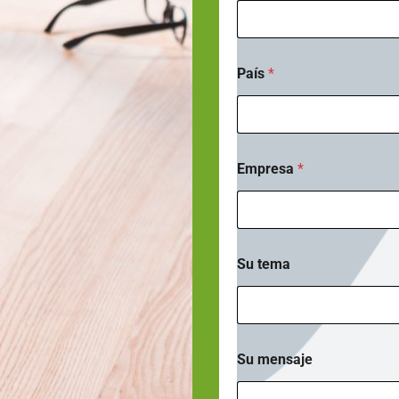
País
*
S
Empresa
*
u
d
e
l
*
Su tema
Su mensaje